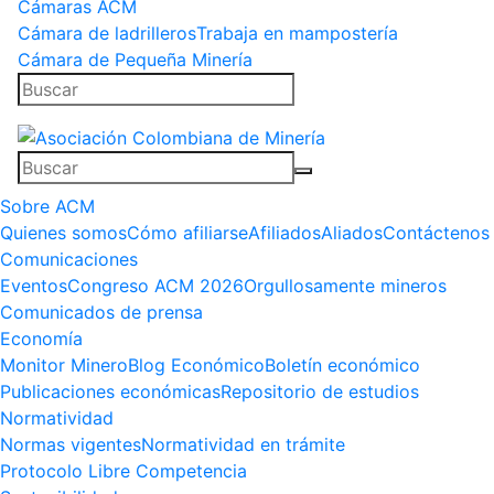
Cámaras ACM
Cámara de ladrilleros
Trabaja en mampostería
Cámara de Pequeña Minería
Sobre ACM
Quienes somos
Cómo afiliarse
Afiliados
Aliados
Contáctenos
Comunicaciones
Eventos
Congreso ACM 2026
Orgullosamente mineros
Comunicados de prensa
Economía
Monitor Minero
Blog Económico
Boletín económico
Publicaciones económicas
Repositorio de estudios
Normatividad
Normas vigentes
Normatividad en trámite
Protocolo Libre Competencia