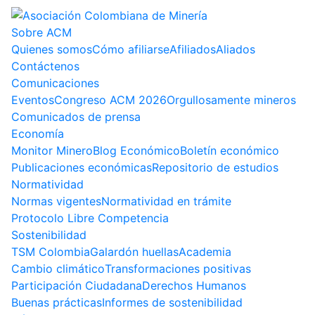
Sobre ACM
Quienes somos
Cómo afiliarse
Afiliados
Aliados
Contáctenos
Comunicaciones
Eventos
Congreso ACM 2026
Orgullosamente mineros
Comunicados de prensa
Economía
Monitor Minero
Blog Económico
Boletín económico
Publicaciones económicas
Repositorio de estudios
Normatividad
Normas vigentes
Normatividad en trámite
Protocolo Libre Competencia
Sostenibilidad
TSM Colombia
Galardón huellas
Academia
Cambio climático
Transformaciones positivas
Participación Ciudadana
Derechos Humanos
Buenas prácticas
Informes de sostenibilidad