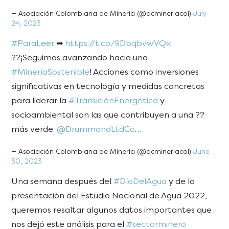
— Asociación Colombiana de Minería (@acmineriacol)
July
24, 2023
#ParaLeer
➡
https://t.co/9DbqbvwVQx
??¡Seguimos avanzando hacia una
#MineríaSostenible
! Acciones como inversiones
significativas en tecnología y medidas concretas
para liderar la
#TransiciónEnergética
y
socioambiental son las que contribuyen a una ??
más verde.
@DrummondLtdCo
…
— Asociación Colombiana de Minería (@acmineriacol)
June
30, 2023
Una semana después del
#DíaDelAgua
y de la
presentación del Estudio Nacional de Agua 2022,
queremos resaltar algunos datos importantes que
nos dejó este análisis para el
#sectorminero