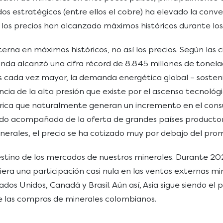
dos estratégicos (entre ellos el cobre) ha elevado la conv
, los precios han alcanzado máximos históricos durante lo
na en máximos históricos, no así los precios. Según las c
manda alcanzó una cifra récord de 8.845 millones de tonel
 cada vez mayor, la demanda energética global – sostenid
de la alta presión que existe por el ascenso tecnológico y
rica que naturalmente generan un incremento en el cons
ido acompañado de la oferta de grandes países productor
minerales, el precio se ha cotizado muy por debajo del pro
stino de los mercados de nuestros minerales. Durante 20
era una participación casi nula en las ventas externas m
dos Unidos, Canadá y Brasil. Aún así, Asia sigue siendo el
 de las compras de minerales colombianos.