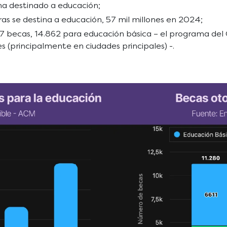
 ha destinado a educación;
ras se destina a educación, 57 mil millones en 2024;
7 becas, 14.862 para educación básica – el programa del 
 (principalmente en ciudades principales) -.