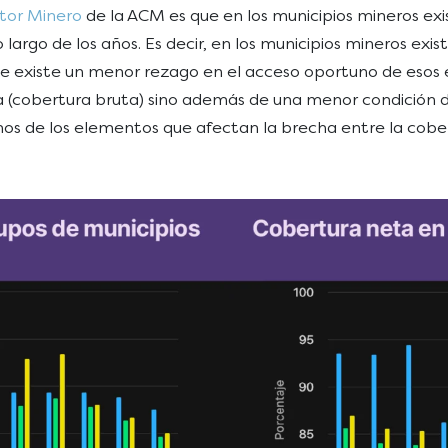
tor Minero
de la ACM es que en los municipios mineros ex
 largo de los años. Es decir, en los municipios mineros e
mente existe un menor rezago en el acceso oportuno de eso
va (cobertura bruta) sino además de una menor condición d
nos de los elementos que afectan la brecha entre la cobe