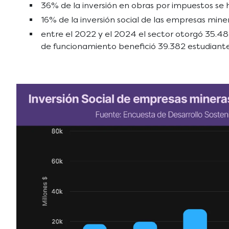
36% de la inversión en obras por impuestos se
16% de la inversión social de las empresas mine
entre el 2022 y el 2024 el sector otorgó 35.48
de funcionamiento benefició 39.382 estudiantes