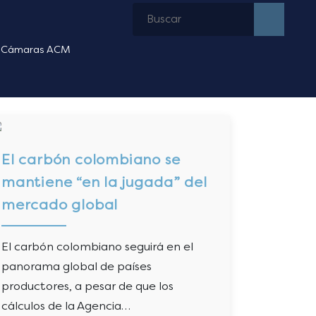
Cámaras ACM
El carbón colombiano se
mantiene “en la jugada” del
mercado global
El carbón colombiano seguirá en el
panorama global de países
productores, a pesar de que los
cálculos de la Agencia…