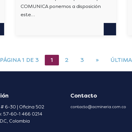
COMUNICA ponemos a disposición
este…
PÁGINA 1 DE 3
1
2
3
»
ÚLTIM
ión
Contacto
 # 6-30 | Oficina 502
contacto@acmineria.com.co
o: 57-60-1 466 0214
D.C, Colombia