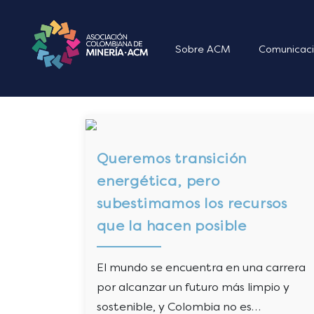
Sobre ACM
Comunicaci
Queremos transición
energética, pero
subestimamos los recursos
que la hacen posible
El mundo se encuentra en una carrera
por alcanzar un futuro más limpio y
sostenible, y Colombia no es…