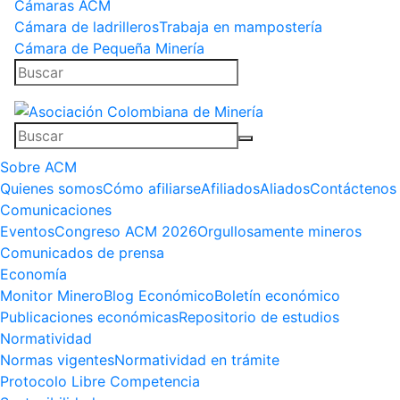
Cámaras ACM
Cámara de ladrilleros
Trabaja en mampostería
Cámara de Pequeña Minería
Sobre ACM
Quienes somos
Cómo afiliarse
Afiliados
Aliados
Contáctenos
Comunicaciones
Eventos
Congreso ACM 2026
Orgullosamente mineros
Comunicados de prensa
Economía
Monitor Minero
Blog Económico
Boletín económico
Publicaciones económicas
Repositorio de estudios
Normatividad
Normas vigentes
Normatividad en trámite
Protocolo Libre Competencia