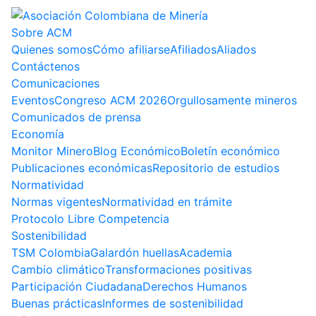
Sobre ACM
Quienes somos
Cómo afiliarse
Afiliados
Aliados
Contáctenos
Comunicaciones
Eventos
Congreso ACM 2026
Orgullosamente mineros
Comunicados de prensa
Economía
Monitor Minero
Blog Económico
Boletín económico
Publicaciones económicas
Repositorio de estudios
Normatividad
Normas vigentes
Normatividad en trámite
Protocolo Libre Competencia
Sostenibilidad
TSM Colombia
Galardón huellas
Academia
Cambio climático
Transformaciones positivas
Participación Ciudadana
Derechos Humanos
Buenas prácticas
Informes de sostenibilidad