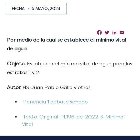
FECHA
•
5 MAYO, 2023
Facebook
Twitter
LinkedIn
Email
Sha
Por medio de la cual se establece el mínimo vital
de agua
Objeto.
Establecer el mínimo vital de agua para los
estratos 1 y 2
Autor.
HS Juan Pablo Gallo y otros
Ponencia 1 debate senado
Texto-Original-PL196-de-2022-S-Minimo-
Vital