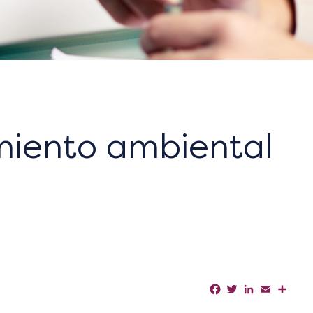
iento ambiental
Facebook
Twitter
LinkedIn
Email
Shar