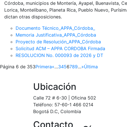
Córdoba, municipios de Montería, Ayapel, Buenavista, Ce
Lorica, Montelíbano, Planeta Rica, Pueblo Nuevo, Purísi
dictan otras disposiciones.
Documento Técnico_APPA_Córdoba_
Memoria Justificativa_APPA_Córdoba
Proyecto de Resolución_APPA_Córdoba
Solicitud ACM – APPA CORDOBA Firmada
RESOLUCION No. 000093 de 2026 y DT
Página 6 de 353
Primera
«
…
3
4
5
6
7
8
9
…
»
Última
Ubicación
Calle 72 # 6-30 | Oficina 502
Teléfono: 57-60-1 466 0214
Bogotá D.C, Colombia
Contacto