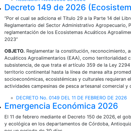
Decreto 149 de 2026 (Ecosistem
“Por el cual se adiciona el Título 29 a la Parte 14 del L
Reglamentario del Sector Administrativo Agropecuario, Pe
reglamentación de los Ecosistemas Acuáticos Agroaliment
2023”
OBJETO.
Reglamentar la constitución, reconocimiento, a
Acuáticos Agroalimentarios (EAA), como territorialidad 
subsistencia, de que trata el artículo 359 de la Ley 229
territorio continental hasta la línea de marea alta prome
socioeconómicas, ecosistémicas y culturales requieran e
actividades campesinas de pesca artesanal comercial y d
DECRETO No. 0149 DEL 11 DE FEBRERO DE 2026
Emergencia Económica 2026
El 11 de febrero mediante el Decreto 150 de 2026, el go
y ecológica en los departamentos de Córdoba, Antioquia,
por un periodo de 30 días.