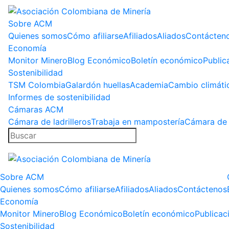
Sobre ACM
Quienes somos
Cómo afiliarse
Afiliados
Aliados
Contácten
Economía
Monitor Minero
Blog Económico
Boletín económico
Public
Sostenibilidad
TSM Colombia
Galardón huellas
Academia
Cambio climáti
Informes de sostenibilidad
Cámaras ACM
Cámara de ladrilleros
Trabaja en mampostería
Cámara de 
Sobre ACM
Quienes somos
Cómo afiliarse
Afiliados
Aliados
Contáctenos
Economía
Monitor Minero
Blog Económico
Boletín económico
Publicac
Sostenibilidad