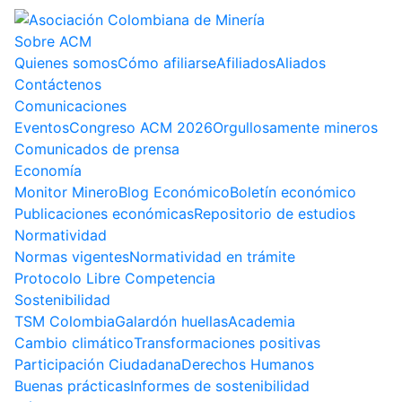
Sobre ACM
Quienes somos
Cómo afiliarse
Afiliados
Aliados
Contáctenos
Comunicaciones
Eventos
Congreso ACM 2026
Orgullosamente mineros
Comunicados de prensa
Economía
Monitor Minero
Blog Económico
Boletín económico
Publicaciones económicas
Repositorio de estudios
Normatividad
Normas vigentes
Normatividad en trámite
Protocolo Libre Competencia
Sostenibilidad
TSM Colombia
Galardón huellas
Academia
Cambio climático
Transformaciones positivas
Participación Ciudadana
Derechos Humanos
Buenas prácticas
Informes de sostenibilidad