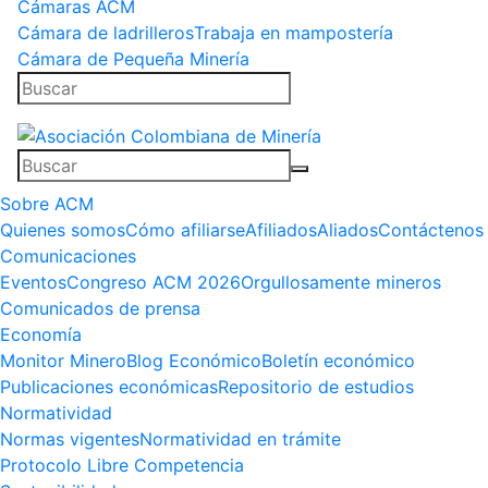
Cámaras ACM
Cámara de ladrilleros
Trabaja en mampostería
Cámara de Pequeña Minería
Sobre ACM
Quienes somos
Cómo afiliarse
Afiliados
Aliados
Contáctenos
Comunicaciones
Eventos
Congreso ACM 2026
Orgullosamente mineros
Comunicados de prensa
Economía
Monitor Minero
Blog Económico
Boletín económico
Publicaciones económicas
Repositorio de estudios
Normatividad
Normas vigentes
Normatividad en trámite
Protocolo Libre Competencia