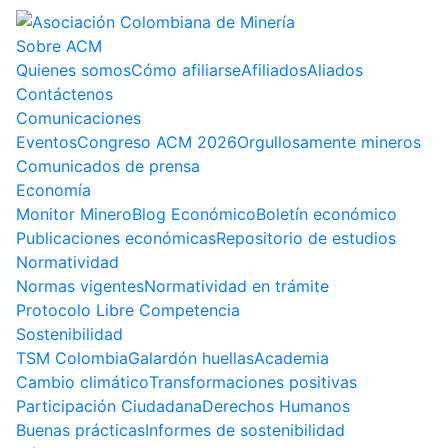
Sobre ACM
Quienes somos
Cómo afiliarse
Afiliados
Aliados
Contáctenos
Comunicaciones
Eventos
Congreso ACM 2026
Orgullosamente mineros
Comunicados de prensa
Economía
Monitor Minero
Blog Económico
Boletín económico
Publicaciones económicas
Repositorio de estudios
Normatividad
Normas vigentes
Normatividad en trámite
Protocolo Libre Competencia
Sostenibilidad
TSM Colombia
Galardón huellas
Academia
Cambio climático
Transformaciones positivas
Participación Ciudadana
Derechos Humanos
Buenas prácticas
Informes de sostenibilidad