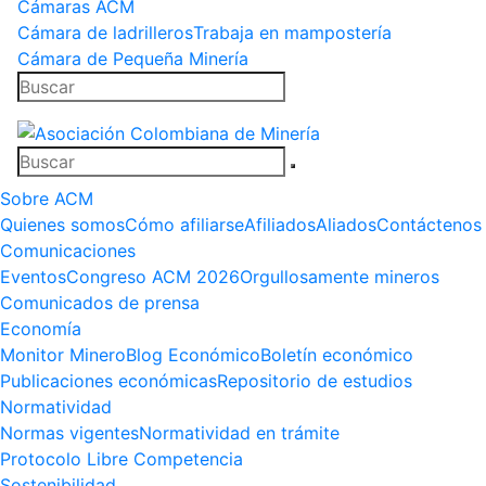
Cámaras ACM
Cámara de ladrilleros
Trabaja en mampostería
Cámara de Pequeña Minería
Sobre ACM
Quienes somos
Cómo afiliarse
Afiliados
Aliados
Contáctenos
Comunicaciones
Eventos
Congreso ACM 2026
Orgullosamente mineros
Comunicados de prensa
Economía
Monitor Minero
Blog Económico
Boletín económico
Publicaciones económicas
Repositorio de estudios
Normatividad
Normas vigentes
Normatividad en trámite
Protocolo Libre Competencia
Sostenibilidad