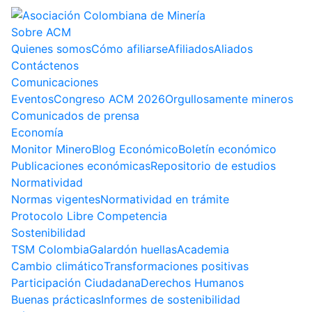
Sobre ACM
Quienes somos
Cómo afiliarse
Afiliados
Aliados
Contáctenos
Comunicaciones
Eventos
Congreso ACM 2026
Orgullosamente mineros
Comunicados de prensa
Economía
Monitor Minero
Blog Económico
Boletín económico
Publicaciones económicas
Repositorio de estudios
Normatividad
Normas vigentes
Normatividad en trámite
Protocolo Libre Competencia
Sostenibilidad
TSM Colombia
Galardón huellas
Academia
Cambio climático
Transformaciones positivas
Participación Ciudadana
Derechos Humanos
Buenas prácticas
Informes de sostenibilidad