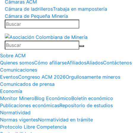
Cámaras ACM
Cámara de ladrilleros
Trabaja en mampostería
Cámara de Pequeña Minería
Sobre ACM
Quienes somos
Cómo afiliarse
Afiliados
Aliados
Contáctenos
Comunicaciones
Eventos
Congreso ACM 2026
Orgullosamente mineros
Comunicados de prensa
Economía
Monitor Minero
Blog Económico
Boletín económico
Publicaciones económicas
Repositorio de estudios
Normatividad
Normas vigentes
Normatividad en trámite
Protocolo Libre Competencia