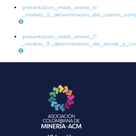
presentacion_mads_anexo_6-
_modulo_2._determinacion_del_cuanto_compe
presentacion_mads_anexo_7-
_modulo_3._determinacion_del_donde_y_com