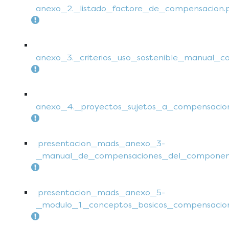
anexo_2._listado_factore_de_compensacion.
anexo_3._criterios_uso_sostenible_manual_
anexo_4._proyectos_sujetos_a_compensacion
presentacion_mads_anexo_3-
_manual_de_compensaciones_del_component
presentacion_mads_anexo_5-
_modulo_1._conceptos_basicos_compensacione