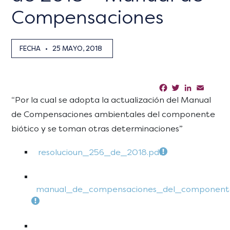
Compensaciones
FECHA
•
25 MAYO, 2018
Facebook
Twitter
LinkedIn
Email
Sha
“Por la cual se adopta la actualización del Manual
de Compensaciones ambientales del componente
biótico y se toman otras determinaciones”
resolucioun_256_de_2018.pdf
manual_de_compensaciones_del_componente