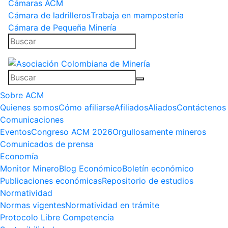
Cámaras ACM
Cámara de ladrilleros
Trabaja en mampostería
Cámara de Pequeña Minería
Sobre ACM
Quienes somos
Cómo afiliarse
Afiliados
Aliados
Contáctenos
Comunicaciones
Eventos
Congreso ACM 2026
Orgullosamente mineros
Comunicados de prensa
Economía
Monitor Minero
Blog Económico
Boletín económico
Publicaciones económicas
Repositorio de estudios
Normatividad
Normas vigentes
Normatividad en trámite
Protocolo Libre Competencia