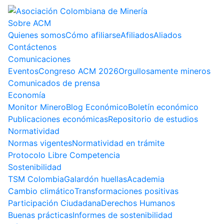
Sobre ACM
Quienes somos
Cómo afiliarse
Afiliados
Aliados
Contáctenos
Comunicaciones
Eventos
Congreso ACM 2026
Orgullosamente mineros
Comunicados de prensa
Economía
Monitor Minero
Blog Económico
Boletín económico
Publicaciones económicas
Repositorio de estudios
Normatividad
Normas vigentes
Normatividad en trámite
Protocolo Libre Competencia
Sostenibilidad
TSM Colombia
Galardón huellas
Academia
Cambio climático
Transformaciones positivas
Participación Ciudadana
Derechos Humanos
Buenas prácticas
Informes de sostenibilidad