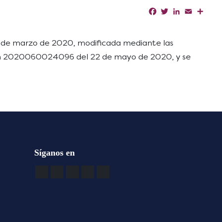
Facebook
Twitter
LinkedIn
Email
Shar
7 de marzo de 2020, modificada mediante las
ón 2020060024096 del 22 de mayo de 2020, y se
Síganos en