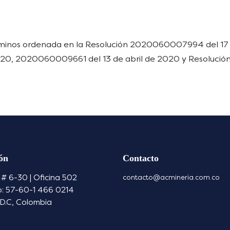
términos ordenada en la Resolución 2020060007994 del 1
20, 2020060009661 del 13 de abril de 2020 y Resoluci
ón
Contacto
 # 6-30 | Oficina 502
contacto@acmineria.com.co
o: 57-60-1 466 0214
D.C, Colombia