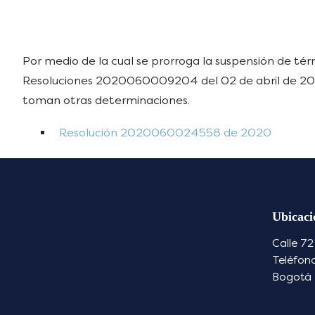
Por medio de la cual se prorroga la suspensión de 
Resoluciones 2020060009204 del 02 de abril de 20
toman otras determinaciones.
Resolución 2020060024558 de 2020
Ubicaci
Calle 72
Teléfon
Bogotá 