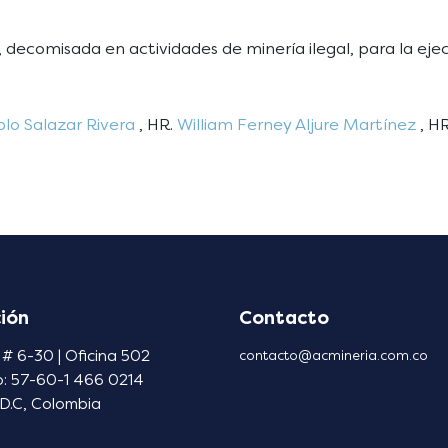
s, decomisada en actividades de minería ilegal, para la 
lo Salazar Rivera
, HR.
William Ferney Aljure Martínez
, H
ión
Contacto
 # 6-30 | Oficina 502
contacto@acmineria.com.co
o: 57-60-1 466 0214
D.C, Colombia