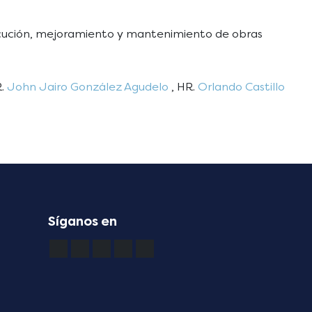
ejecución, mejoramiento y mantenimiento de obras
R.
John Jairo González Agudelo
, HR.
Orlando Castillo
Síganos en