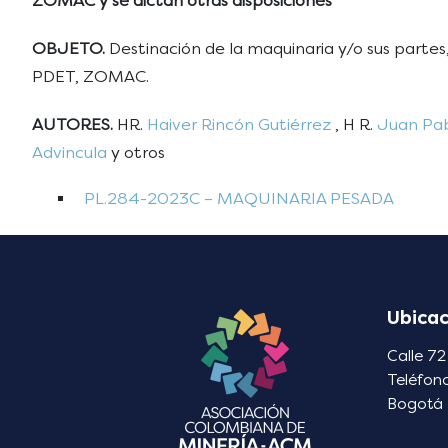
ZOMAC y se dictan otras disposiciones
OBJETO.
Destinación de la maquinaria y/o sus parte
PDET, ZOMAC.
AUTORES.
HR.
Haiver Rincón Gutiérrez
, H R.
Juan Pab
Advincula
y otros
PL.284-2023C – MAQUINARIA PESADA
Ubicac
Calle 72
Teléfon
Bogotá 