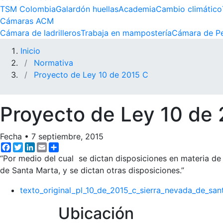
TSM Colombia
Galardón huellas
Academia
Cambio climático
Cámaras ACM
Cámara de ladrilleros
Trabaja en mampostería
Cámara de Pe
Inicio
Normativa
Proyecto de Ley 10 de 2015 C
Proyecto de Ley 10 de
Fecha
•
7 septiembre, 2015
Facebook
Twitter
LinkedIn
Email
Share
“Por medio del cual se dictan disposiciones en materia de
de Santa Marta, y se dictan otras disposiciones.”
texto_original_pl_10_de_2015_c_sierra_nevada_de_san
Ubicación