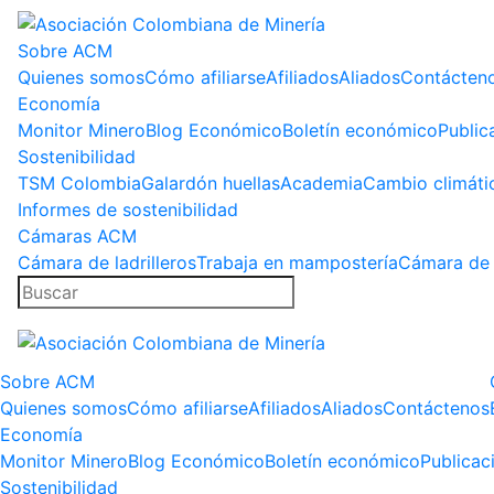
Sobre ACM
Quienes somos
Cómo afiliarse
Afiliados
Aliados
Contácten
Economía
Monitor Minero
Blog Económico
Boletín económico
Public
Sostenibilidad
TSM Colombia
Galardón huellas
Academia
Cambio climáti
Informes de sostenibilidad
Cámaras ACM
Cámara de ladrilleros
Trabaja en mampostería
Cámara de 
Sobre ACM
Quienes somos
Cómo afiliarse
Afiliados
Aliados
Contáctenos
Economía
Monitor Minero
Blog Económico
Boletín económico
Publicac
Sostenibilidad