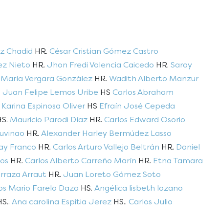
ez Chadid
HR.
César Cristian Gómez Castro
ez Nieto
HR.
Jhon Fredi Valencia Caicedo
HR.
Saray
 María Vergara González
HR.
Wadith Alberto Manzur
S
Juan Felipe Lemos Uribe
HS
Carlos Abraham
S
Karina Espinosa Oliver
HS
Efraín José Cepeda
S.
Mauricio Parodi Díaz
HR.
Carlos Edward Osorio
Juvinao
HR.
Alexander Harley Bermúdez Lasso
ray Franco
HR.
Carlos Arturo Vallejo Beltrán
HR.
Daniel
os
HR.
Carlos Alberto Carreño Marín
HR.
Etna Tamara
rraza Arraut
HR.
Juan Loreto Gómez Soto
os Mario Farelo Daza
HS.
Angélica lisbeth lozano
S..
Ana carolina Espitia Jerez
HS..
Carlos Julio