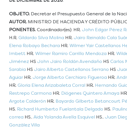
DE DICIEMBRE DE 2026
.
OBJETO.
Decretar el Presupuesto General de la Nac
AUTOR.
MINISTRO DE HACIENDA Y CRÉDITO PÚBLI
PONENTES.
Coordinador(es): HR.
John Edgar Pérez R
H.R.
Gildardo Silva Molina
HR.
Jairo Reinaldo Cala Suá
Elena Robayo Bechara
HR.
Wilmer Yair Castellanos 
Imbett
HR.
Wilmer Ramiro Carrillo Mendoza
HR.
Wild
Jiménez
HS
John Jairo Roldán Avendaño
HS
Carlos 
Sarabia
HS
Jairo Alberto Castellanos Serrano
HS
Juan
Aguiar
HR.
Jorge Alberto Cerchiaro Figueroa
HR.
Andr
HR.
Gloria Elena Arizabaleta Corral
HR.
Hernando Gui
Restrepo Carmona
HR.
Diógenes Quintero Amaya
HR
Argote Calderón
HR.
Bayardo Gilberto Betancourt P
HS.
Richard Humberto Fuelantala Delgado
HS.
Paulin
correa
HS..
Aida Yolanda Avella Esquivel
HS..
Juan Dieg
González Villa