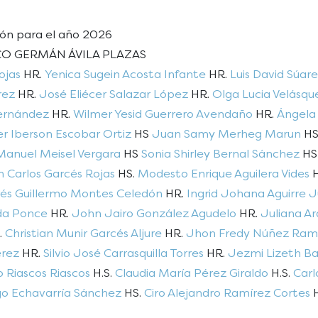
ión para el año 2026
CO GERMÁN ÁVILA PLAZAS
ojas
HR.
Yenica Sugein Acosta Infante
HR.
Luis David Súar
rez
HR.
José Eliécer Salazar López
HR.
Olga Lucia Velásqu
Hernández
HR.
Wilmer Yesid Guerrero Avendaño
HR.
Ángela
er Iberson Escobar Ortiz
HS
Juan Samy Merheg Marun
H
Manuel Meisel Vergara
HS
Sonia Shirley Bernal Sánchez
H
 Carlos Garcés Rojas
HS.
Modesto Enrique Aguilera Vides
H
és Guillermo Montes Celedón
HR.
Ingrid Johana Aguirre 
da Ponce
HR.
John Jairo González Agudelo
HR.
Juliana A
.
Christian Munir Garcés Aljure
HR.
Jhon Fredy Núñez Ram
érez
HR.
Silvio José Carrasquilla Torres
HR.
Jezmi Lizeth Ba
o Riascos Riascos
H.S.
Claudia María Pérez Giraldo
H.S.
Carl
o Echavarría Sánchez
HS.
Ciro Alejandro Ramírez Cortes
H