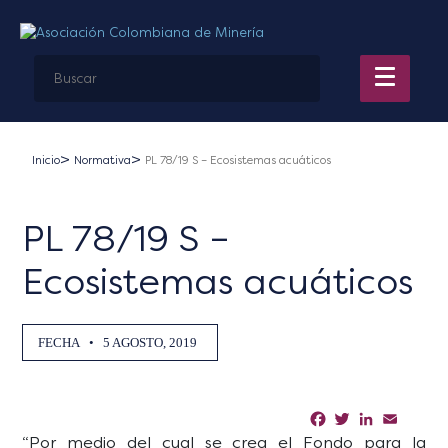
Inicio
Normativa
PL 78/19 S – Ecosistemas acuáticos
PL 78/19 S –
Ecosistemas acuáticos
FECHA
•
5 AGOSTO, 2019
Facebook
Twitter
LinkedIn
Email
Sha
“Por medio del cual se crea el Fondo para la