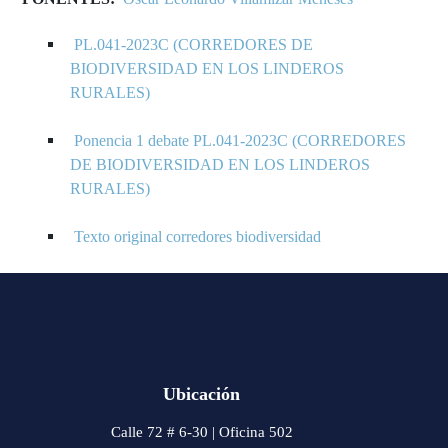
PL.041-2023C (CORREDORES DE
BIODIVERSIDAD EN LOS LINDEROS
RURALES)
Ponencia 1 debate PL.041-2023C (CORREDORES
DE BIODIVERSIDAD EN LOS LINDEROS
RURALES)
Texto original corredores biodiversidad
Ubicación
Calle 72 # 6-30 | Oficina 502