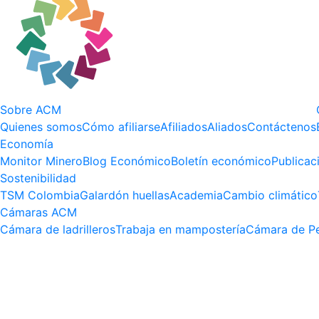
Sobre ACM
Quienes somos
Cómo afiliarse
Afiliados
Aliados
Contáctenos
Economía
Monitor Minero
Blog Económico
Boletín económico
Publicac
Sostenibilidad
TSM Colombia
Galardón huellas
Academia
Cambio climático
Cámaras ACM
Cámara de ladrilleros
Trabaja en mampostería
Cámara de Pe