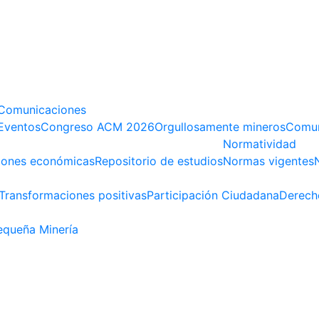
Comunicaciones
Eventos
Congreso ACM 2026
Orgullosamente mineros
Comun
Normatividad
iones económicas
Repositorio de estudios
Normas vigentes
Transformaciones positivas
Participación Ciudadana
Derech
queña Minería