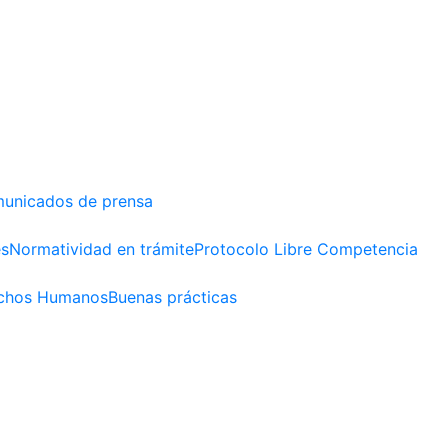
unicados de prensa
es
Normatividad en trámite
Protocolo Libre Competencia
chos Humanos
Buenas prácticas