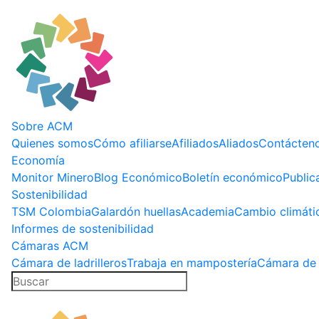
Sobre ACM
Quienes somos
Cómo afiliarse
Afiliados
Aliados
Contácten
Economía
Monitor Minero
Blog Económico
Boletín económico
Public
Sostenibilidad
TSM Colombia
Galardón huellas
Academia
Cambio climáti
Informes de sostenibilidad
Cámaras ACM
Cámara de ladrilleros
Trabaja en mampostería
Cámara de 