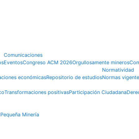
Comunicaciones
os
Eventos
Congreso ACM 2026
Orgullosamente mineros
Com
Normatividad
aciones económicas
Repositorio de estudios
Normas vigent
co
Transformaciones positivas
Participación Ciudadana
Dere
Pequeña Minería