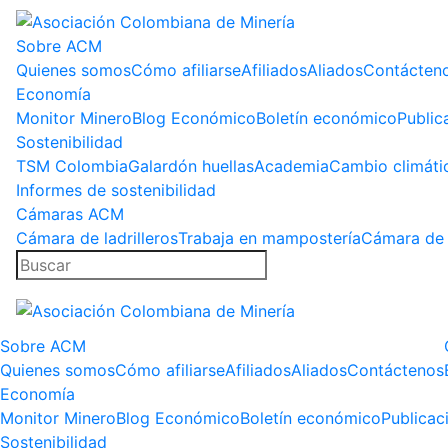
Sobre ACM
Quienes somos
Cómo afiliarse
Afiliados
Aliados
Contácten
Economía
Monitor Minero
Blog Económico
Boletín económico
Public
Sostenibilidad
TSM Colombia
Galardón huellas
Academia
Cambio climáti
Informes de sostenibilidad
Cámaras ACM
Cámara de ladrilleros
Trabaja en mampostería
Cámara de 
Sobre ACM
Quienes somos
Cómo afiliarse
Afiliados
Aliados
Contáctenos
Economía
Monitor Minero
Blog Económico
Boletín económico
Publicac
Sostenibilidad