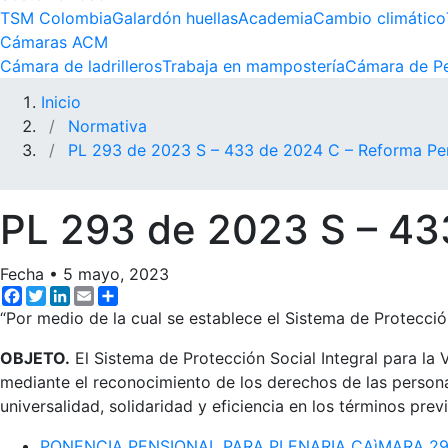
TSM Colombia
Galardón huellas
Academia
Cambio climático
Cámaras ACM
Cámara de ladrilleros
Trabaja en mampostería
Cámara de Pe
Inicio
Normativa
PL 293 de 2023 S – 433 de 2024 C – Reforma Pe
PL 293 de 2023 S – 43
Fecha
•
5 mayo, 2023
Facebook
Twitter
LinkedIn
Email
Share
“Por medio de la cual se establece el Sistema de Protección
OBJETO.
El Sistema de Protección Social Integral para la V
mediante el reconocimiento de los derechos de las persona
universalidad, solidaridad y eficiencia en los términos previ
PONENCIA PENSIONAL PARA PLENARIA CAìMARA 29