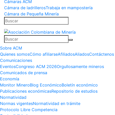
Cámaras ACM
Cámara de ladrilleros
Trabaja en mampostería
Cámara de Pequeña Minería
Sobre ACM
Quienes somos
Cómo afiliarse
Afiliados
Aliados
Contáctenos
Comunicaciones
Eventos
Congreso ACM 2026
Orgullosamente mineros
Comunicados de prensa
Economía
Monitor Minero
Blog Económico
Boletín económico
Publicaciones económicas
Repositorio de estudios
Normatividad
Normas vigentes
Normatividad en trámite
Protocolo Libre Competencia