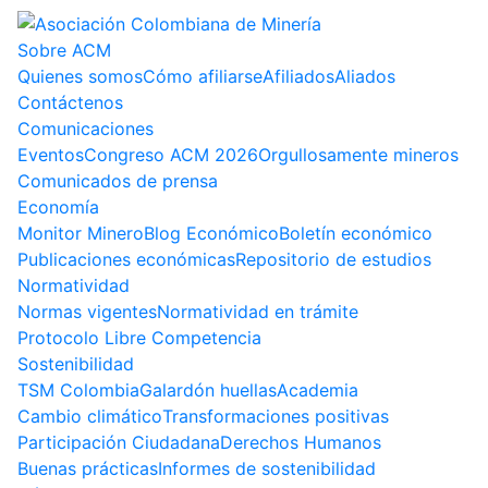
Sobre ACM
Quienes somos
Cómo afiliarse
Afiliados
Aliados
Contáctenos
Comunicaciones
Eventos
Congreso ACM 2026
Orgullosamente mineros
Comunicados de prensa
Economía
Monitor Minero
Blog Económico
Boletín económico
Publicaciones económicas
Repositorio de estudios
Normatividad
Normas vigentes
Normatividad en trámite
Protocolo Libre Competencia
Sostenibilidad
TSM Colombia
Galardón huellas
Academia
Cambio climático
Transformaciones positivas
Participación Ciudadana
Derechos Humanos
Buenas prácticas
Informes de sostenibilidad