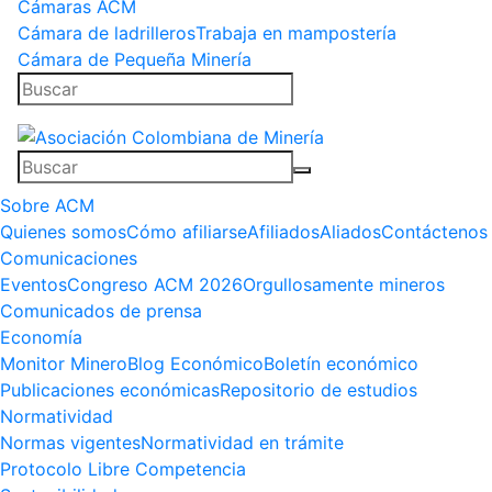
Cámaras ACM
Cámara de ladrilleros
Trabaja en mampostería
Cámara de Pequeña Minería
Sobre ACM
Quienes somos
Cómo afiliarse
Afiliados
Aliados
Contáctenos
Comunicaciones
Eventos
Congreso ACM 2026
Orgullosamente mineros
Comunicados de prensa
Economía
Monitor Minero
Blog Económico
Boletín económico
Publicaciones económicas
Repositorio de estudios
Normatividad
Normas vigentes
Normatividad en trámite
Protocolo Libre Competencia