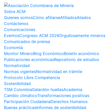
Sobre ACM
Quienes somos
Cómo afiliarse
Afiliados
Aliados
Contáctenos
Comunicaciones
Eventos
Congreso ACM 2026
Orgullosamente mineros
Comunicados de prensa
Economía
Monitor Minero
Blog Económico
Boletín económico
Publicaciones económicas
Repositorio de estudios
Normatividad
Normas vigentes
Normatividad en trámite
Protocolo Libre Competencia
Sostenibilidad
TSM Colombia
Galardón huellas
Academia
Cambio climático
Transformaciones positivas
Participación Ciudadana
Derechos Humanos
Buenas prácticas
Informes de sostenibilidad