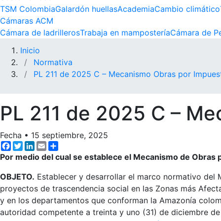
TSM Colombia
Galardón huellas
Academia
Cambio climático
Cámaras ACM
Cámara de ladrilleros
Trabaja en mampostería
Cámara de Pe
Inicio
Normativa
PL 211 de 2025 C – Mecanismo Obras por Impues
PL 211 de 2025 C – Me
Fecha
•
15 septiembre, 2025
Facebook
Twitter
LinkedIn
Email
Share
Por medio del cual se establece el Mecanismo de Obras p
OBJETO.
Establecer y desarrollar el marco normativo del 
proyectos de trascendencia social en las Zonas más Afect
y en los departamentos que conforman la Amazonía colombia
autoridad competente a treinta y uno (31) de diciembre de 