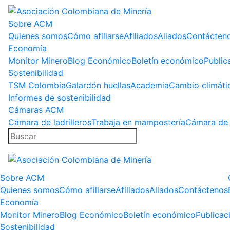
Sobre ACM
Quienes somos
Cómo afiliarse
Afiliados
Aliados
Contácten
Economía
Monitor Minero
Blog Económico
Boletín económico
Public
Sostenibilidad
TSM Colombia
Galardón huellas
Academia
Cambio climáti
Informes de sostenibilidad
Cámaras ACM
Cámara de ladrilleros
Trabaja en mampostería
Cámara de 
Sobre ACM
Quienes somos
Cómo afiliarse
Afiliados
Aliados
Contáctenos
Economía
Monitor Minero
Blog Económico
Boletín económico
Publicac
Sostenibilidad