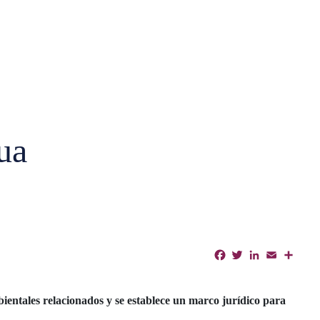
ua
Facebook
Twitter
LinkedIn
Email
Shar
bientales relacionados y se establece un marco jurídico para