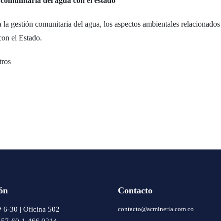
 comunitaria del agua con el estado”
la gestión comunitaria del agua, los aspectos ambientales relacionados 
on el Estado.
tros
ón
Contacto
# 6-30 | Oficina 502
contacto@acmineria.com.co
: 57-60-1 466 0214