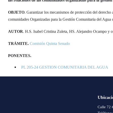
las relaciones de las comunidades organizadas para la gestión
OBJETO
. Garantizar los mecanismos de protección del derecho a 
comunidades Organizadas para la Gestión Comunitaria del Agua c
AUTOR
. H.S. Isabel Cristina Zuleta, HS. Alejandro Ocampo y o
TRÁMITE.
Comisión Quinta Senado
PONENTES.
PL 205-24 GESTION COMUNITARIA DEL AGUA
Ubicaci
Calle 72 
Teléfono