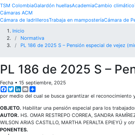
TSM Colombia
Galardón huellas
Academia
Cambio climático
Cámaras ACM
Cámara de ladrilleros
Trabaja en mampostería
Cámara de Pe
Inicio
Normativa
PL 186 de 2025 S – Pensión especial de vejez (mi
PL 186 de 2025 S – Pen
Fecha
•
15 septiembre, 2025
Facebook
Twitter
LinkedIn
Email
Share
por medio del cual se busca garantizar el reconocimiento y
OBJETO.
Habilitar una pensión especial para los trabajado
AUTOR.
HS. OMAR RESTREPO CORREA, SANDRA RAMÍREZ 
WILSON ARIAS CASTILLO, MARTHA PERALTA EPIEYÚ y otr
PONENTES.