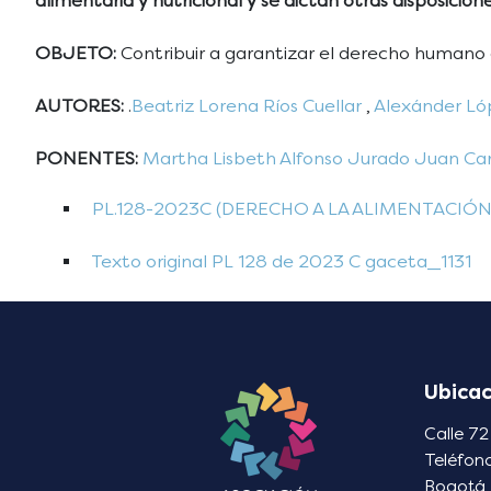
alimentaria y nutricional y se dictan otras disposicione
OBJETO:
Contribuir a garantizar el derecho humano 
AUTORES:
.
Beatriz Lorena Ríos Cuellar
,
Alexánder L
PONENTES:
Martha Lisbeth Alfonso Jurado
Juan Car
PL.128-2023C (DERECHO A LA ALIMENTACIÓN
Texto original PL 128 de 2023 C gaceta_1131
Ubicac
Calle 72
Teléfon
Bogotá 