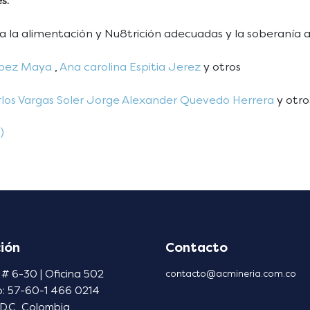
s.
a la alimentación y Nu8trición adecuadas y la soberanía 
ópez Maya
,
Ana carolina Espitia Jerez
y otros
los Vargas Soler
Jorge Alexander Quevedo Herrera
y otro
)
ión
Contacto
 # 6-30 | Oficina 502
contacto@acmineria.com.co
o: 57-60-1 466 0214
D.C, Colombia