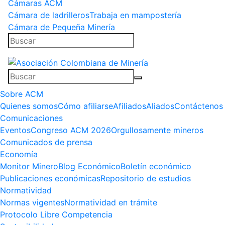
Cámaras ACM
Cámara de ladrilleros
Trabaja en mampostería
Cámara de Pequeña Minería
Sobre ACM
Quienes somos
Cómo afiliarse
Afiliados
Aliados
Contáctenos
Comunicaciones
Eventos
Congreso ACM 2026
Orgullosamente mineros
Comunicados de prensa
Economía
Monitor Minero
Blog Económico
Boletín económico
Publicaciones económicas
Repositorio de estudios
Normatividad
Normas vigentes
Normatividad en trámite
Protocolo Libre Competencia