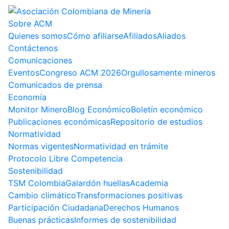
Sobre ACM
Quienes somos
Cómo afiliarse
Afiliados
Aliados
Contáctenos
Comunicaciones
Eventos
Congreso ACM 2026
Orgullosamente mineros
Comunicados de prensa
Economía
Monitor Minero
Blog Económico
Boletín económico
Publicaciones económicas
Repositorio de estudios
Normatividad
Normas vigentes
Normatividad en trámite
Protocolo Libre Competencia
Sostenibilidad
TSM Colombia
Galardón huellas
Academia
Cambio climático
Transformaciones positivas
Participación Ciudadana
Derechos Humanos
Buenas prácticas
Informes de sostenibilidad