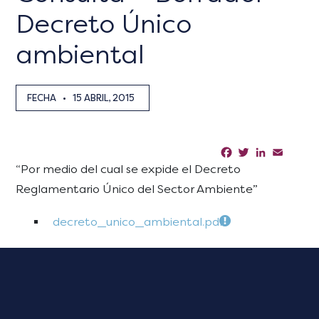
Decreto Único
ambiental
FECHA
•
15 ABRIL, 2015
Facebook
Twitter
LinkedIn
Email
Sha
“Por medio del cual se expide el Decreto
Reglamentario Único del Sector Ambiente”
decreto_unico_ambiental.pdf