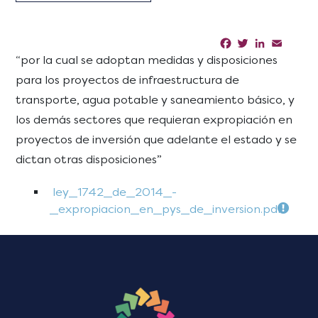
Facebook
Twitter
LinkedIn
Email
Sha
“por la cual se adoptan medidas y disposiciones
para los proyectos de infraestructura de
transporte, agua potable y saneamiento básico, y
los demás sectores que requieran expropiación en
proyectos de inversión que adelante el estado y se
dictan otras disposiciones”
ley_1742_de_2014_-
_expropiacion_en_pys_de_inversion.pdf