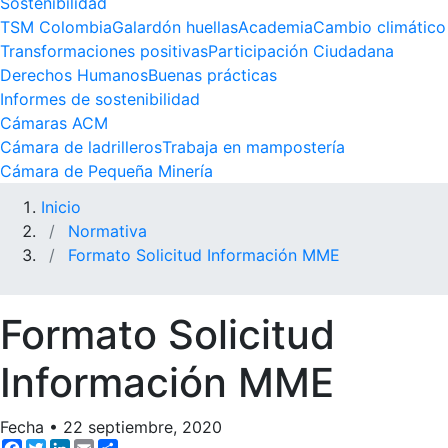
Sostenibilidad
TSM Colombia
Galardón huellas
Academia
Cambio climático
Transformaciones positivas
Participación Ciudadana
Derechos Humanos
Buenas prácticas
Informes de sostenibilidad
Cámaras ACM
Cámara de ladrilleros
Trabaja en mampostería
Cámara de Pequeña Minería
Inicio
Normativa
Formato Solicitud Información MME
Formato Solicitud
Información MME
Fecha
•
22 septiembre, 2020
Facebook
Twitter
LinkedIn
Email
Share