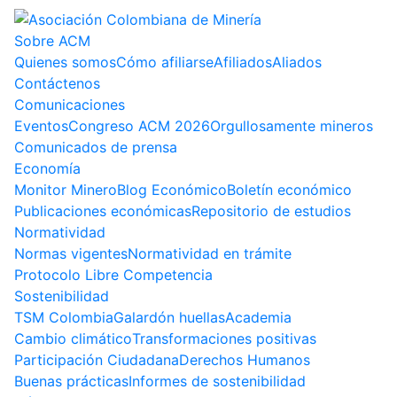
Sobre ACM
Quienes somos
Cómo afiliarse
Afiliados
Aliados
Contáctenos
Comunicaciones
Eventos
Congreso ACM 2026
Orgullosamente mineros
Comunicados de prensa
Economía
Monitor Minero
Blog Económico
Boletín económico
Publicaciones económicas
Repositorio de estudios
Normatividad
Normas vigentes
Normatividad en trámite
Protocolo Libre Competencia
Sostenibilidad
TSM Colombia
Galardón huellas
Academia
Cambio climático
Transformaciones positivas
Participación Ciudadana
Derechos Humanos
Buenas prácticas
Informes de sostenibilidad