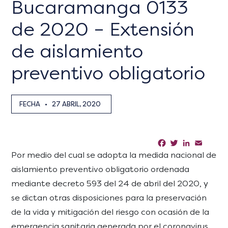
Bucaramanga 0133
de 2020 – Extensión
de aislamiento
preventivo obligatorio
FECHA
•
27 ABRIL, 2020
Facebook
Twitter
LinkedIn
Email
Sha
Por medio del cual se adopta la medida nacional de
aislamiento preventivo obligatorio ordenada
mediante decreto 593 del 24 de abril del 2020, y
se dictan otras disposiciones para la preservación
de la vida y mitigación del riesgo con ocasión de la
emergencia sanitaria generada por el coronavirus