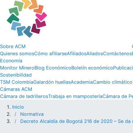
Sobre ACM
Quienes somos
Cómo afiliarse
Afiliados
Aliados
Contáctenos
Economía
Monitor Minero
Blog Económico
Boletín económico
Publicac
Sostenibilidad
TSM Colombia
Galardón huellas
Academia
Cambio climático
Cámaras ACM
Cámara de ladrilleros
Trabaja en mampostería
Cámara de Pe
Inicio
Normativa
Decreto Alcaldía de Bogotá 216 de 2020 – Se da 