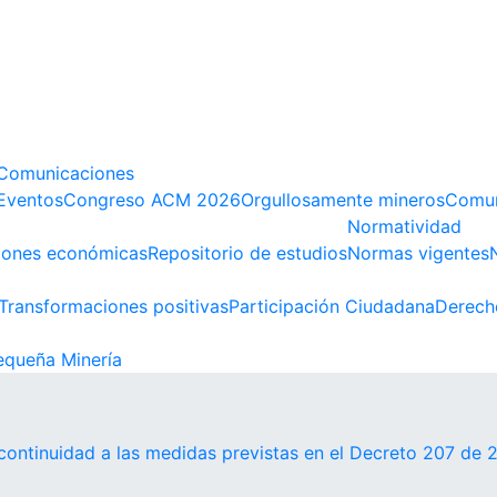
Comunicaciones
Eventos
Congreso ACM 2026
Orgullosamente mineros
Comun
Normatividad
iones económicas
Repositorio de estudios
Normas vigentes
Transformaciones positivas
Participación Ciudadana
Derech
queña Minería
continuidad a las medidas previstas en el Decreto 207 de 