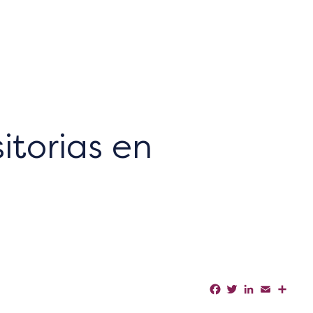
itorias en
Facebook
Twitter
LinkedIn
Email
Shar