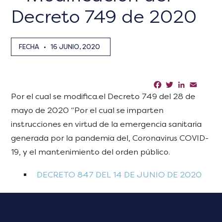
Decreto 749 de 2020
FECHA
•
16 JUNIO, 2020
Facebook
Twitter
LinkedIn
Email
Sha
Por el cual se modifica.el Decreto 749 del 28 de
mayo de 2020 “Por el cual se imparten
instrucciones en virtud de la emergencia sanitaria
generada por la pandemia del, Coronavirus COVID-
19, y el mantenimiento del orden público.
DECRETO 847 DEL 14 DE JUNIO DE 2020