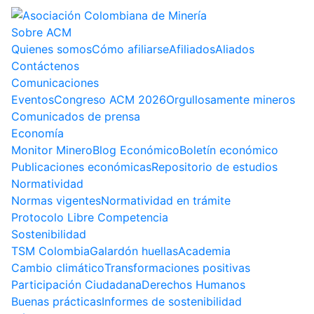
Sobre ACM
Quienes somos
Cómo afiliarse
Afiliados
Aliados
Contáctenos
Comunicaciones
Eventos
Congreso ACM 2026
Orgullosamente mineros
Comunicados de prensa
Economía
Monitor Minero
Blog Económico
Boletín económico
Publicaciones económicas
Repositorio de estudios
Normatividad
Normas vigentes
Normatividad en trámite
Protocolo Libre Competencia
Sostenibilidad
TSM Colombia
Galardón huellas
Academia
Cambio climático
Transformaciones positivas
Participación Ciudadana
Derechos Humanos
Buenas prácticas
Informes de sostenibilidad