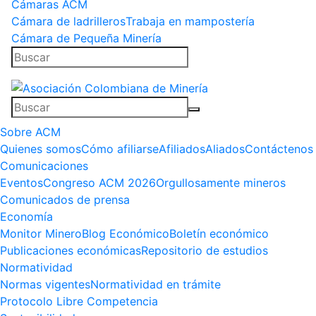
Cámaras ACM
Cámara de ladrilleros
Trabaja en mampostería
Cámara de Pequeña Minería
Sobre ACM
Quienes somos
Cómo afiliarse
Afiliados
Aliados
Contáctenos
Comunicaciones
Eventos
Congreso ACM 2026
Orgullosamente mineros
Comunicados de prensa
Economía
Monitor Minero
Blog Económico
Boletín económico
Publicaciones económicas
Repositorio de estudios
Normatividad
Normas vigentes
Normatividad en trámite
Protocolo Libre Competencia