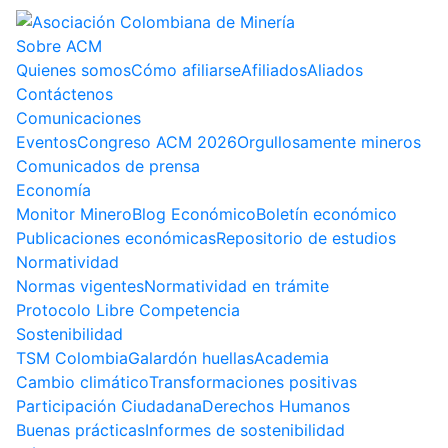
Sobre ACM
Quienes somos
Cómo afiliarse
Afiliados
Aliados
Contáctenos
Comunicaciones
Eventos
Congreso ACM 2026
Orgullosamente mineros
Comunicados de prensa
Economía
Monitor Minero
Blog Económico
Boletín económico
Publicaciones económicas
Repositorio de estudios
Normatividad
Normas vigentes
Normatividad en trámite
Protocolo Libre Competencia
Sostenibilidad
TSM Colombia
Galardón huellas
Academia
Cambio climático
Transformaciones positivas
Participación Ciudadana
Derechos Humanos
Buenas prácticas
Informes de sostenibilidad