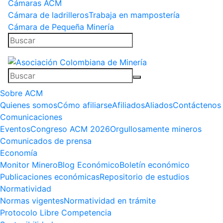
Cámaras ACM
Cámara de ladrilleros
Trabaja en mampostería
Cámara de Pequeña Minería
Sobre ACM
Quienes somos
Cómo afiliarse
Afiliados
Aliados
Contáctenos
Comunicaciones
Eventos
Congreso ACM 2026
Orgullosamente mineros
Comunicados de prensa
Economía
Monitor Minero
Blog Económico
Boletín económico
Publicaciones económicas
Repositorio de estudios
Normatividad
Normas vigentes
Normatividad en trámite
Protocolo Libre Competencia