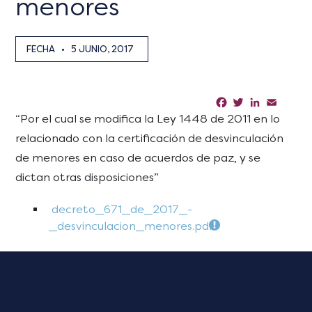
menores
FECHA
•
5 JUNIO, 2017
Facebook
Twitter
LinkedIn
Email
Sha
“Por el cual se modifica la Ley 1448 de 2011 en lo
relacionado con la certificación de desvinculación
de menores en caso de acuerdos de paz, y se
dictan otras disposiciones”
decreto_671_de_2017_-
_desvinculacion_menores.pdf