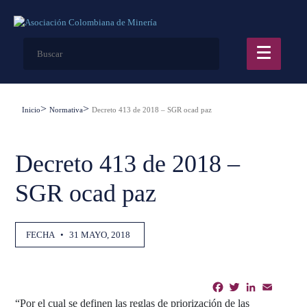
Inicio
Normativa
Decreto 413 de 2018 – SGR ocad paz
Decreto 413 de 2018 –
SGR ocad paz
FECHA
•
31 MAYO, 2018
Facebook
Twitter
LinkedIn
Email
Shar
“Por el cual se definen las reglas de priorización de las