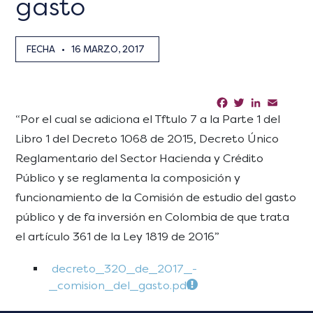
gasto
FECHA
•
16 MARZO, 2017
Facebook
Twitter
LinkedIn
Email
Sha
“Por el cual se adiciona el Tftulo 7 a la Parte 1 del
Libro 1 del Decreto 1068 de 2015, Decreto Único
Reglamentario del Sector Hacienda y Crédito
Público y se reglamenta la composición y
funcionamiento de la Comisión de estudio del gasto
público y de fa inversión en Colombia de que trata
el artículo 361 de la Ley 1819 de 2016”
decreto_320_de_2017_-
_comision_del_gasto.pdf