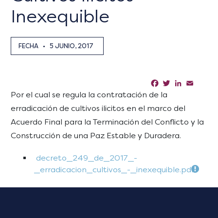
Inexequible
FECHA
•
5 JUNIO, 2017
Facebook
Twitter
LinkedIn
Email
Sha
Por el cual se regula la contratación de la
erradicación de cultivos ilicitos en el marco del
Acuerdo Final para la Terminación del Conflicto y la
Construcción de una Paz Estable y Duradera.
decreto_249_de_2017_-
_erradicacion_cultivos_-_inexequible.pdf