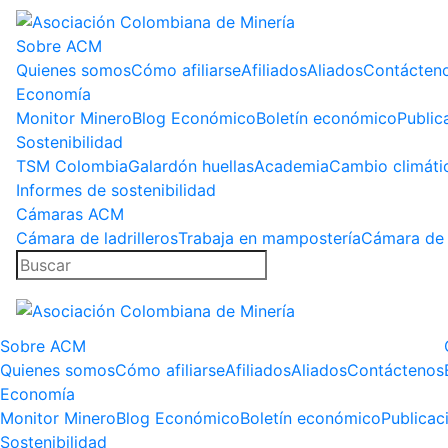
Sobre ACM
Quienes somos
Cómo afiliarse
Afiliados
Aliados
Contácten
Economía
Monitor Minero
Blog Económico
Boletín económico
Public
Sostenibilidad
TSM Colombia
Galardón huellas
Academia
Cambio climáti
Informes de sostenibilidad
Cámaras ACM
Cámara de ladrilleros
Trabaja en mampostería
Cámara de 
Sobre ACM
Quienes somos
Cómo afiliarse
Afiliados
Aliados
Contáctenos
Economía
Monitor Minero
Blog Económico
Boletín económico
Publicac
Sostenibilidad