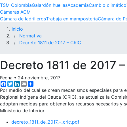
TSM Colombia
Galardón huellas
Academia
Cambio climático
Cámaras ACM
Cámara de ladrilleros
Trabaja en mampostería
Cámara de Pe
Inicio
Normativa
Decreto 1811 de 2017 – CRIC
Decreto 1811 de 2017 –
Fecha
•
24 noviembre, 2017
Facebook
Twitter
LinkedIn
Email
Share
Por medio del cual se crean mecanismos especiales para e
Regional Indígena del Cauca (CRIC), se actualiza la Comisió
adoptan medidas para obtener los recursos necesarios y se
MInisterio de Interior
decreto_1811_de_2017_-_cric.pdf