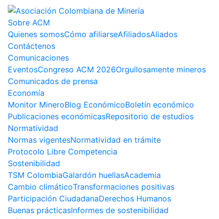
Sobre ACM
Quienes somos
Cómo afiliarse
Afiliados
Aliados
Contáctenos
Comunicaciones
Eventos
Congreso ACM 2026
Orgullosamente mineros
Comunicados de prensa
Economía
Monitor Minero
Blog Económico
Boletín económico
Publicaciones económicas
Repositorio de estudios
Normatividad
Normas vigentes
Normatividad en trámite
Protocolo Libre Competencia
Sostenibilidad
TSM Colombia
Galardón huellas
Academia
Cambio climático
Transformaciones positivas
Participación Ciudadana
Derechos Humanos
Buenas prácticas
Informes de sostenibilidad