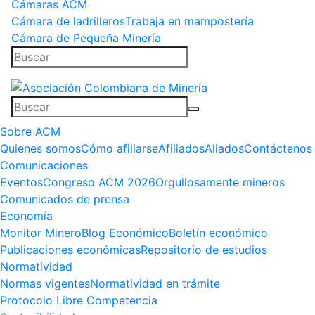
Cámaras ACM
Cámara de ladrilleros
Trabaja en mampostería
Cámara de Pequeña Minería
Sobre ACM
Quienes somos
Cómo afiliarse
Afiliados
Aliados
Contáctenos
Comunicaciones
Eventos
Congreso ACM 2026
Orgullosamente mineros
Comunicados de prensa
Economía
Monitor Minero
Blog Económico
Boletín económico
Publicaciones económicas
Repositorio de estudios
Normatividad
Normas vigentes
Normatividad en trámite
Protocolo Libre Competencia