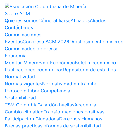
Sobre ACM
Quienes somos
Cómo afiliarse
Afiliados
Aliados
Contáctenos
Comunicaciones
Eventos
Congreso ACM 2026
Orgullosamente mineros
Comunicados de prensa
Economía
Monitor Minero
Blog Económico
Boletín económico
Publicaciones económicas
Repositorio de estudios
Normatividad
Normas vigentes
Normatividad en trámite
Protocolo Libre Competencia
Sostenibilidad
TSM Colombia
Galardón huellas
Academia
Cambio climático
Transformaciones positivas
Participación Ciudadana
Derechos Humanos
Buenas prácticas
Informes de sostenibilidad