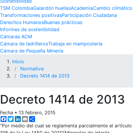
Sostenibilidad
TSM Colombia
Galardón huellas
Academia
Cambio climático
Transformaciones positivas
Participación Ciudadana
Derechos Humanos
Buenas prácticas
Informes de sostenibilidad
Cámaras ACM
Cámara de ladrilleros
Trabaja en mampostería
Cámara de Pequeña Minería
Inicio
Normativa
Decreto 1414 de 2013
Decreto 1414 de 2013
Fecha
•
13 febrero, 2015
Facebook
Twitter
LinkedIn
Email
Share
“Por medio del cual se reglamenta parcialmente el artículo
108 de la Ley 1450 de 2011″(Minerales de interés