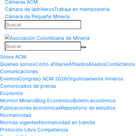
Cámaras ACM
Cámara de ladrilleros
Trabaja en mampostería
Cámara de Pequeña Minería
Sobre ACM
Quienes somos
Cómo afiliarse
Afiliados
Aliados
Contáctenos
Comunicaciones
Eventos
Congreso ACM 2026
Orgullosamente mineros
Comunicados de prensa
Economía
Monitor Minero
Blog Económico
Boletín económico
Publicaciones económicas
Repositorio de estudios
Normatividad
Normas vigentes
Normatividad en trámite
Protocolo Libre Competencia