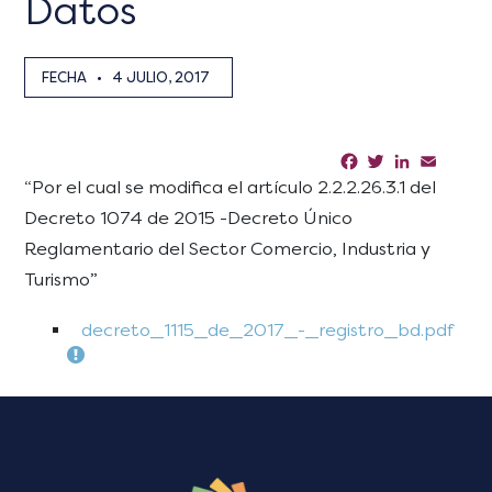
Datos
FECHA
•
4 JULIO, 2017
Facebook
Twitter
LinkedIn
Email
Sha
“Por el cual se modifica el artículo 2.2.2.26.3.1 del
Decreto 1074 de 2015 -Decreto Único
Reglamentario del Sector Comercio, Industria y
Turismo”
decreto_1115_de_2017_-_registro_bd.pdf