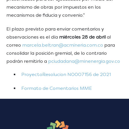
mecanismo de obras por impuestos en los
mecanismos de fiducia y convenio.”
El plazo previsto para enviar comentarios y
observaciones es el día
miércoles 28 de abril
al
correo
marcela.beltran@acmineria.com.co
para
consolidar la posición gremial, de lo contrario
podrán remitirlo a
pciudadana@minenergia.gov.co
ProyectoResolucion N0007156 de 2021
Formato de Comentarios MME