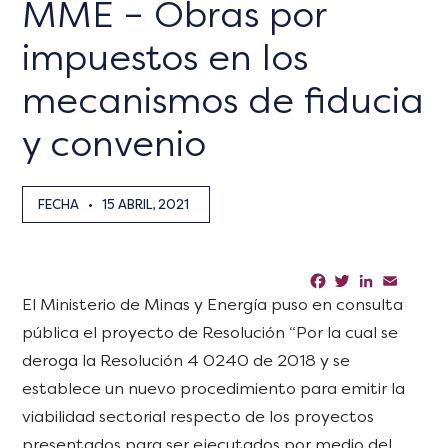
MME – Obras por
impuestos en los
mecanismos de fiducia
y convenio
FECHA
•
15 ABRIL, 2021
Facebook
Twitter
LinkedIn
Email
Sha
El Ministerio de Minas y Energía puso en consulta
pública el proyecto de Resolución “Por la cual se
deroga la Resolución 4 0240 de 2018 y se
establece un nuevo procedimiento para emitir la
viabilidad sectorial respecto de los proyectos
presentados para ser ejecutados por medio del