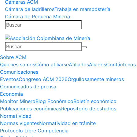
Cámaras ACM
Cámara de ladrilleros
Trabaja en mampostería
Cámara de Pequeña Minería
Sobre ACM
Quienes somos
Cómo afiliarse
Afiliados
Aliados
Contáctenos
Comunicaciones
Eventos
Congreso ACM 2026
Orgullosamente mineros
Comunicados de prensa
Economía
Monitor Minero
Blog Económico
Boletín económico
Publicaciones económicas
Repositorio de estudios
Normatividad
Normas vigentes
Normatividad en trámite
Protocolo Libre Competencia