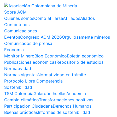
Sobre ACM
Quienes somos
Cómo afiliarse
Afiliados
Aliados
Contáctenos
Comunicaciones
Eventos
Congreso ACM 2026
Orgullosamente mineros
Comunicados de prensa
Economía
Monitor Minero
Blog Económico
Boletín económico
Publicaciones económicas
Repositorio de estudios
Normatividad
Normas vigentes
Normatividad en trámite
Protocolo Libre Competencia
Sostenibilidad
TSM Colombia
Galardón huellas
Academia
Cambio climático
Transformaciones positivas
Participación Ciudadana
Derechos Humanos
Buenas prácticas
Informes de sostenibilidad