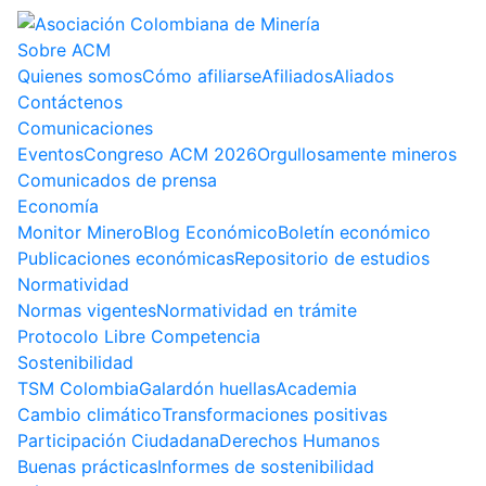
Sobre ACM
Quienes somos
Cómo afiliarse
Afiliados
Aliados
Contáctenos
Comunicaciones
Eventos
Congreso ACM 2026
Orgullosamente mineros
Comunicados de prensa
Economía
Monitor Minero
Blog Económico
Boletín económico
Publicaciones económicas
Repositorio de estudios
Normatividad
Normas vigentes
Normatividad en trámite
Protocolo Libre Competencia
Sostenibilidad
TSM Colombia
Galardón huellas
Academia
Cambio climático
Transformaciones positivas
Participación Ciudadana
Derechos Humanos
Buenas prácticas
Informes de sostenibilidad