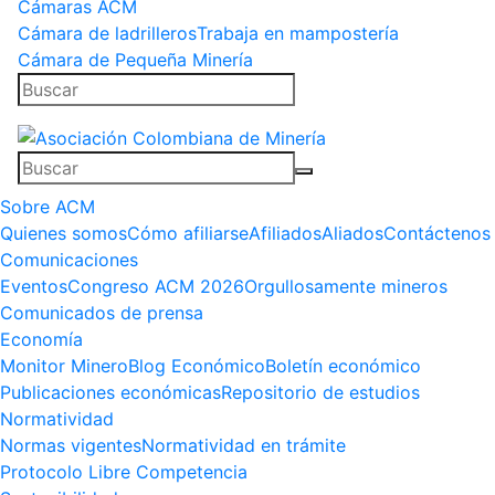
Cámaras ACM
Cámara de ladrilleros
Trabaja en mampostería
Cámara de Pequeña Minería
Sobre ACM
Quienes somos
Cómo afiliarse
Afiliados
Aliados
Contáctenos
Comunicaciones
Eventos
Congreso ACM 2026
Orgullosamente mineros
Comunicados de prensa
Economía
Monitor Minero
Blog Económico
Boletín económico
Publicaciones económicas
Repositorio de estudios
Normatividad
Normas vigentes
Normatividad en trámite
Protocolo Libre Competencia