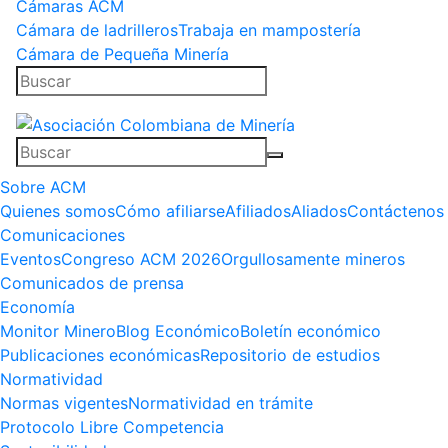
Cámaras ACM
Cámara de ladrilleros
Trabaja en mampostería
Cámara de Pequeña Minería
Sobre ACM
Quienes somos
Cómo afiliarse
Afiliados
Aliados
Contáctenos
Comunicaciones
Eventos
Congreso ACM 2026
Orgullosamente mineros
Comunicados de prensa
Economía
Monitor Minero
Blog Económico
Boletín económico
Publicaciones económicas
Repositorio de estudios
Normatividad
Normas vigentes
Normatividad en trámite
Protocolo Libre Competencia