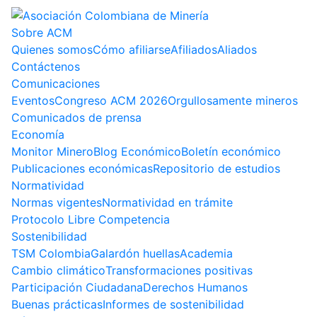
Sobre ACM
Quienes somos
Cómo afiliarse
Afiliados
Aliados
Contáctenos
Comunicaciones
Eventos
Congreso ACM 2026
Orgullosamente mineros
Comunicados de prensa
Economía
Monitor Minero
Blog Económico
Boletín económico
Publicaciones económicas
Repositorio de estudios
Normatividad
Normas vigentes
Normatividad en trámite
Protocolo Libre Competencia
Sostenibilidad
TSM Colombia
Galardón huellas
Academia
Cambio climático
Transformaciones positivas
Participación Ciudadana
Derechos Humanos
Buenas prácticas
Informes de sostenibilidad